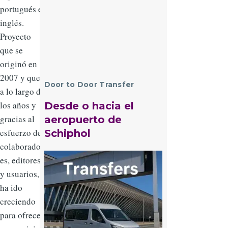
portugués e
inglés.
Proyecto
que se
originó en
2007 y que
Door to Door Transfer
a lo largo de
los años y
Desde o hacia el
gracias al
aeropuerto de
esfuerzo de
Schiphol
colaborador
Imagen
es, editores
y usuarios,
ha ido
creciendo
para ofrecer