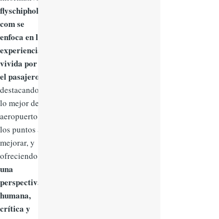
flyschiphol.
com se
enfoca en la
experiencia
vivida por
el pasajero
,
destacando
lo mejor del
aeropuerto,
los puntos a
mejorar, y
ofreciendo
una
perspectiva
humana,
crítica y