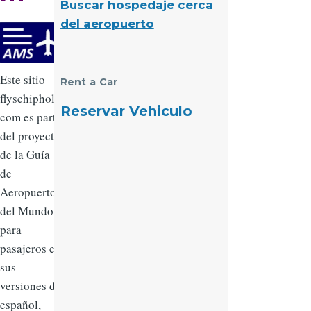
Buscar hospedaje cerca
del aeropuerto
Este sitio
Rent a Car
flyschiphol.
Reservar Vehiculo
com es parte
del proyecto
de la Guía
de
Aeropuertos
del Mundo
para
pasajeros en
sus
versiones de
español,