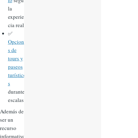
to
según
la
experien
cia real
✅
Opcione
s de
tours y
paseos
turístico
s
durante
escalas
Además de
ser un
recurso
informativo,