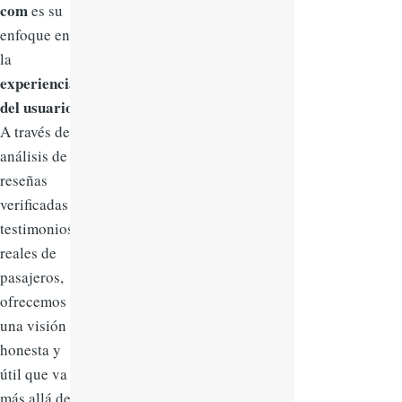
com
es su
enfoque en
la
experiencia
del usuario
.
A través del
análisis de
reseñas
verificadas y
testimonios
reales de
pasajeros,
ofrecemos
una visión
honesta y
útil que va
más allá de