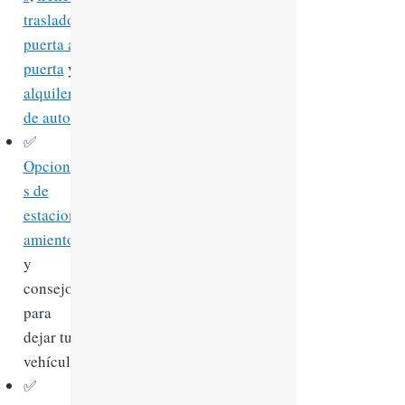
traslados
puerta a
puerta
y
alquiler
de autos
✅
Opcione
s de
estacion
amiento
y
consejos
para
dejar tu
vehículo
✅