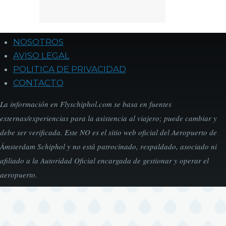
NOSOTROS
Footer
AVISO LEGAL
POLITICA DE PRIVACIDAD
CONTACTO
La información en Flyschiphol.com se basa en fuentes
externas/experiencias para la asistencia al viajero; puede cambiar y
debe ser verificada. Este NO es el sitio web oficial del Aeropuerto de
Ámsterdam Schiphol y no está patrocinado, respaldado, asociado ni
afiliado a la Autoridad Oficial encargada de gestionar y operar el
aeropuerto.