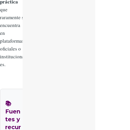
práctica
que
raramente se
encuentra
en
plataformas
oficiales o
institucional
es.
📚
Fuen
tes y
recur