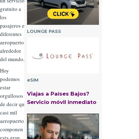
un servicio
gratuito a
los
pasajeros en
LOUNGE PASS
diferentes
Imagen
aeropuertos
alrededor
del mundo.
Hoy
podemos
eSIM
estar
Viajas a Países Bajos?
orgullosos
Servicio móvil inmediato
de decir que
casi mil
Imagen
aeropuertos
componen
esta gran