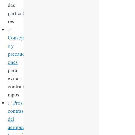
des
particula
res
✅
Consejo
s y
precauci
ones
para
evitar
contratie
mpos
✅
Pros y
contras
del
aeropuer