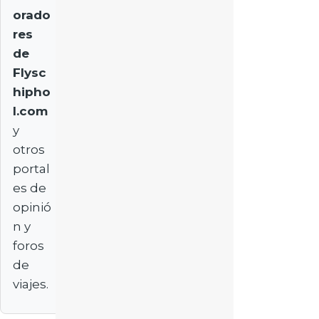
orado
res
de
Flysc
hipho
l.com
y
otros
portal
es de
opinió
n y
foros
de
viajes.