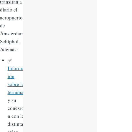
transitan a
diario el
aeropuerto
de
Ámsterdam
Schiphol.
Además:
✅
Informac
ión
sobre la
terminal
y su
conexió
n con las
distintas
salas