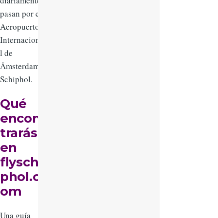
diariamente
pasan por el
Aeropuerto
Internaciona
l de
Ámsterdam
Schiphol.
Qué
encon
trarás
en
flyschi
phol.c
om
Una guía