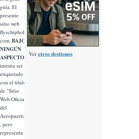
guía. El
presente
sitio web
flyschiphol.
BAJO
com,
NINGÚN
otros destionos
Ver
ASPECTO
,
intenta ser
etiquetado
con el título
de "Sitio
Web Oficial
del
Aeropuerto"
, pero
representa