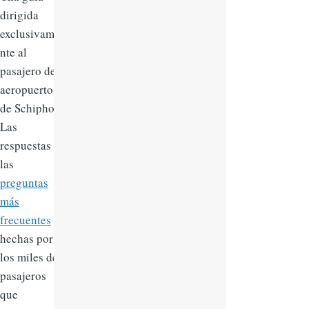
dirigida
exclusivame
nte al
pasajero del
aeropuerto
de Schiphol.
Las
respuestas a
las
preguntas
más
frecuentes
hechas por
los miles de
pasajeros
que