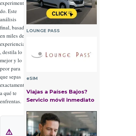
experimenta
do. Este
análisis
final, basado
LOUNGE PASS
en miles de
Imagen
experiencias
, destila lo
mejor y lo
peor para
que sepas
eSIM
exactamente
Viajas a Países Bajos?
a qué te
Servicio móvil inmediato
enfrentas.
Imagen
⚠️