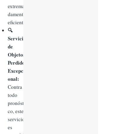
extrema
damente
eficiente.
🔍
Servicio
de
Objetos
Perdidos
Excepci
onal:
Contra
todo
pronósti
co, este
servicio
es