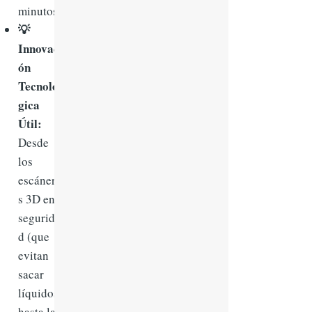
minutos.
💡
Innovaci
ón
Tecnoló
gica
Útil:
Desde
los
escánere
s 3D en
segurida
d (que
evitan
sacar
líquidos)
hasta las