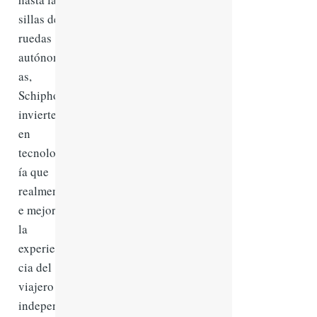
sillas de
ruedas
autónom
as,
Schiphol
invierte
en
tecnolog
ía que
realment
e mejora
la
experien
cia del
viajero
indepen