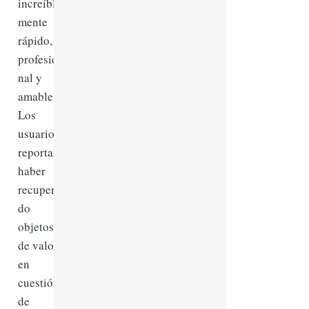
increíble
mente
rápido,
profesio
nal y
amable.
Los
usuarios
reportan
haber
recupera
do
objetos
de valor
en
cuestión
de