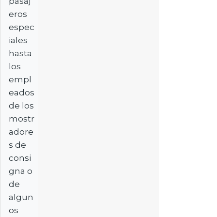
pasaj
eros
espec
iales
hasta
los
empl
eados
de los
mostr
adore
s de
consi
gna o
de
algun
os