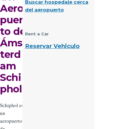
Buscar hospedaje cerca
Aero
del aeropuerto
puer
to de
Rent a Car
Áms
Reservar Vehiculo
terd
am
Schi
phol
Schiphol es
un
aeropuerto
de