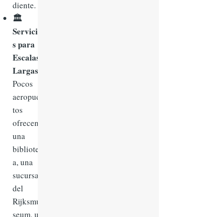
diente.
🏛️
Servicio
s para
Escalas
Largas:
Pocos
aeropuer
tos
ofrecen
una
bibliotec
a, una
sucursal
del
Rijksmu
seum, un