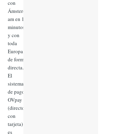
con
Ámsterd
am en 15
minutos
y con
toda
Europa
de forma
directa.
El
sistema
de pago
OVpay
(directo
con
tarjeta)
es