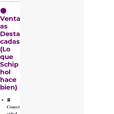
🟢
Ventaj
as
Desta
cadas
(Lo
que
Schip
hol
hace
bien)
🚆
Conecti
vidad