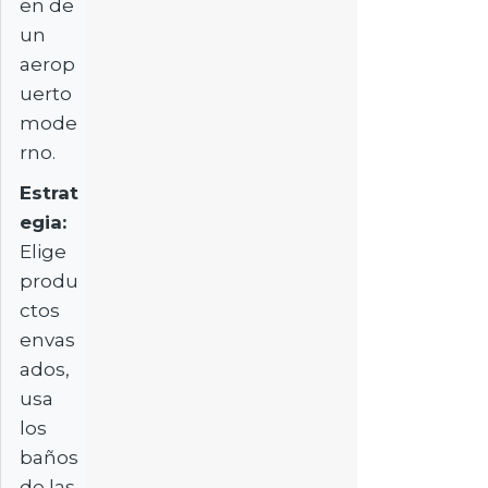
en de
un
aerop
uerto
mode
rno.
Estrat
egia:
Elige
produ
ctos
envas
ados,
usa
los
baños
de las