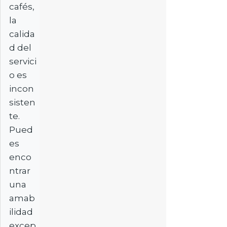
cafés,
la
calida
d del
servici
o es
incon
sisten
te.
Pued
es
enco
ntrar
una
amab
ilidad
excep