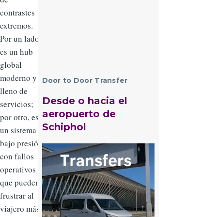
contrastes
extremos.
Por un lado,
es un hub
global
moderno y
Door to Door Transfer
lleno de
Desde o hacia el
servicios;
aeropuerto de
por otro, es
Schiphol
un sistema
bajo presión
Imagen
con fallos
operativos
que pueden
frustrar al
viajero más