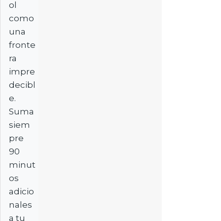
ol
como
una
fronte
ra
impre
decibl
e.
Suma
siem
pre
90
minut
os
adicio
nales
a tu