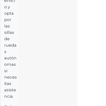
ervici
o y
opta
por
las
sillas
de
rueda
s
autón
omas
si
neces
itas
asiste
ncia.