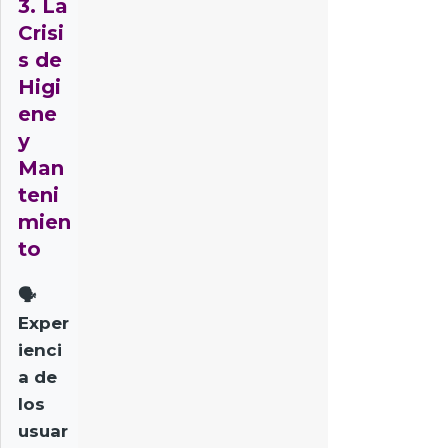
3. La
Crisi
s de
Higi
ene
y
Man
teni
mien
to
🗣️
Exper
ienci
a de
los
usuar