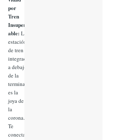
por
Tren
Insuper
able:
La
estación
de tren
integrad
a debajo
de la
terminal
es la
joya de
la
corona.
Te
conecta