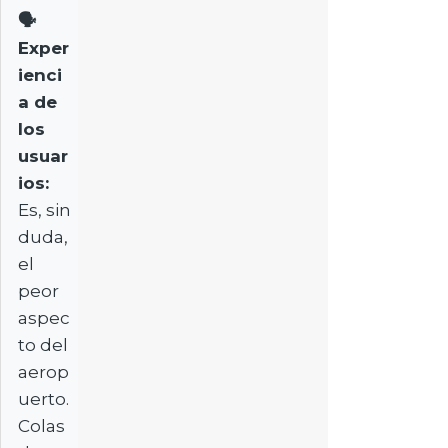
🗣️
Exper
ienci
a de
los
usuar
ios:
Es, sin
duda,
el
peor
aspec
to del
aerop
uerto.
Colas