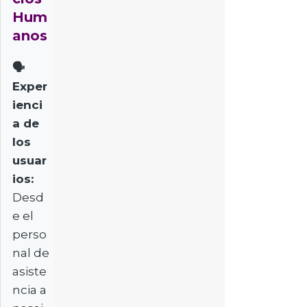
Hum
anos
🗣️
Exper
ienci
a de
los
usuar
ios:
Desd
e el
perso
nal de
asiste
ncia a