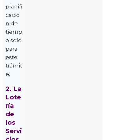
planifi
cació
n de
tiemp
o solo
para
este
trámit
e.
2. La
Lote
ría
de
los
Servi
cios