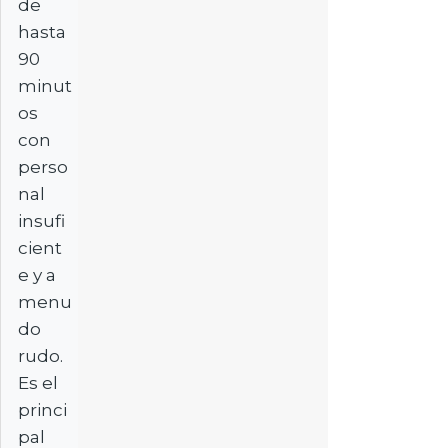
de
hasta
90
minut
os
con
perso
nal
insufi
cient
e y a
menu
do
rudo.
Es el
princi
pal