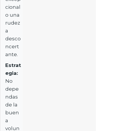
cional
o una
rudez
a
desco
ncert
ante.
Estrat
egia:
No
depe
ndas
de la
buen
a
volun