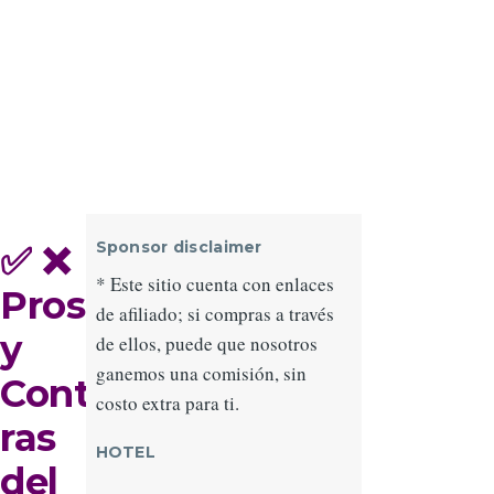
Sponsor disclaimer
✅ ❌
* Este sitio cuenta con enlaces
Pros
de afiliado; si compras a través
y
de ellos, puede que nosotros
ganemos una comisión, sin
Cont
costo extra para ti.
ras
HOTEL
del